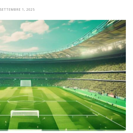
SETTEMBRE 1, 2025