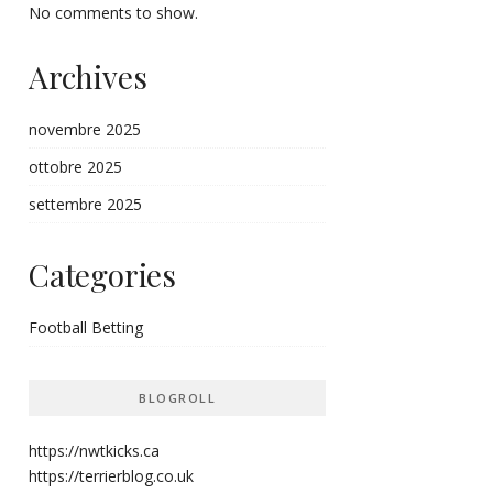
No comments to show.
Archives
novembre 2025
ottobre 2025
settembre 2025
Categories
Football Betting
BLOGROLL
https://nwtkicks.ca
https://terrierblog.co.uk