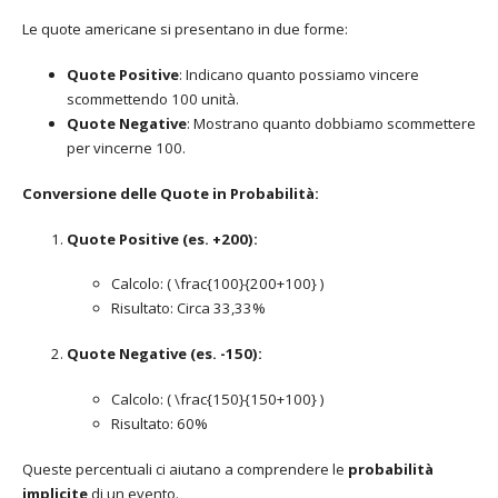
Le quote americane si presentano in due forme:
Quote Positive
: Indicano quanto possiamo vincere
scommettendo 100 unità.
Quote Negative
: Mostrano quanto dobbiamo scommettere
per vincerne 100.
Conversione delle Quote in Probabilità:
Quote Positive (es. +200):
Calcolo: ( \frac{100}{200+100} )
Risultato: Circa 33,33%
Quote Negative (es. -150):
Calcolo: ( \frac{150}{150+100} )
Risultato: 60%
Queste percentuali ci aiutano a comprendere le
probabilità
implicite
di un evento.