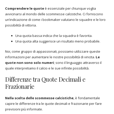
Comprendere le quote
è essenziale per chiunque voglia
avvicinarsi al mondo delle scommesse calcistiche. Ci forniscono
un’indicazione di come i bookmaker valutano le squadre e le loro
possibilità di vittoria.
Una quota bassa indica che la squadra è favorita.
Una quota alta suggerisce un risultato meno probabile.
Noi, come gruppo di appassionati, possiamo utilizzare queste
informazioni per aumentare le nostre possibilità di vincita.
Le
quote non sono solo numeri
; sono il linguaggio attraverso il
quale interpretiamo il calcio e le sue infinite possibilità.
Differenze tra Quote Decimali e
Frazionarie
Nella scelta delle scommesse calcistiche
, è fondamentale
capire le differenze tra le quote decimali e frazionarie per fare
previsioni più informate.