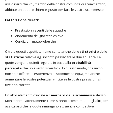
assicurarci che voi, membri della nostra comunità di scommettitori,
abbiate un quadro chiaro e giusto per fare le vostre scommesse.
Fattori Considerati
:
Prestazioni recenti delle squadre
Andamento dei giocatori chiave
Condizioni meteorologiche
Oltre a questi aspetti, teniamo conto anche dei
dati storici
e delle
statistiche
relative agli incontri passati tra le due squadre. Le
quote vengono quindi regolate in base alla
probabilità
percepita
che un evento si verifichi. In questo modo, possiamo
non solo offrire un’esperienza di scommessa equa, ma anche
aumentare le vostre potenziali vincite se le vostre previsioni si
rivelano corrette.
Un altro elemento cruciale è il
mercato delle scommesse
stesso.
Monitoriamo attentamente come stanno scommettendo gli altri, per
assicurarci che le quote rimangano attraenti e competitive.