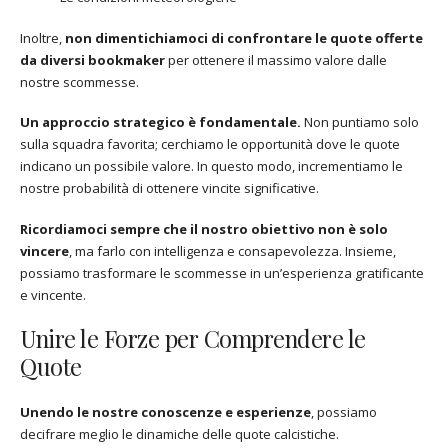
Inoltre,
non dimentichiamoci di confrontare le quote offerte
da diversi bookmaker
per ottenere il massimo valore dalle
nostre scommesse.
Un approccio strategico è fondamentale.
Non puntiamo solo
sulla squadra favorita; cerchiamo le opportunità dove le quote
indicano un possibile valore. In questo modo, incrementiamo le
nostre probabilità di ottenere vincite significative.
Ricordiamoci sempre che il nostro obiettivo non è solo
vincere
, ma farlo con intelligenza e consapevolezza. Insieme,
possiamo trasformare le scommesse in un’esperienza gratificante
e vincente.
Unire le Forze per Comprendere le
Quote
Unendo le nostre conoscenze e esperienze
, possiamo
decifrare meglio le dinamiche delle quote calcistiche.