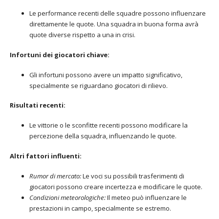
Le performance recenti delle squadre possono influenzare
direttamente le quote. Una squadra in buona forma avrà
quote diverse rispetto a una in crisi.
Infortuni dei giocatori chiave:
Gli infortuni possono avere un impatto significativo,
specialmente se riguardano giocatori di rilievo.
Risultati recenti:
Le vittorie o le sconfitte recenti possono modificare la
percezione della squadra, influenzando le quote.
Altri fattori influenti:
Rumor di mercato:
Le voci su possibili trasferimenti di
giocatori possono creare incertezza e modificare le quote.
Condizioni meteorologiche:
Il meteo può influenzare le
prestazioni in campo, specialmente se estremo.