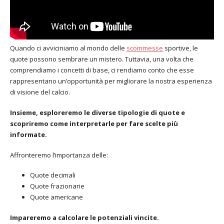
Quando ci avviciniamo al mondo delle
scommesse
sportive, le
quote possono sembrare un mistero. Tuttavia, una volta che
comprendiamo i concetti di base, ci rendiamo conto che esse
rappresentano un’opportunità per migliorare la nostra esperienza
di visione del calcio.
Insieme, esploreremo le diverse tipologie di quote e
scopriremo come interpretarle per fare scelte più
informate.
Affronteremo l’importanza delle:
Quote decimali
Quote frazionarie
Quote americane
Impareremo a calcolare le potenziali vincite.