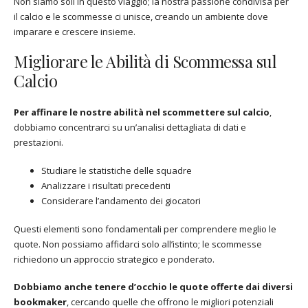
Non siamo soli in questo viaggio; la nostra passione condivisa per
il calcio e le scommesse ci unisce, creando un ambiente dove
imparare e crescere insieme.
Migliorare le Abilità di Scommessa sul
Calcio
Per affinare le nostre abilità nel scommettere sul calcio
,
dobbiamo concentrarci su un’analisi dettagliata di dati e
prestazioni.
Studiare le statistiche delle squadre
Analizzare i risultati precedenti
Considerare l’andamento dei giocatori
Questi elementi sono fondamentali per comprendere meglio le
quote. Non possiamo affidarci solo all’istinto; le scommesse
richiedono un approccio strategico e ponderato.
Dobbiamo anche tenere d’occhio le quote offerte dai diversi
bookmaker
, cercando quelle che offrono le migliori potenziali