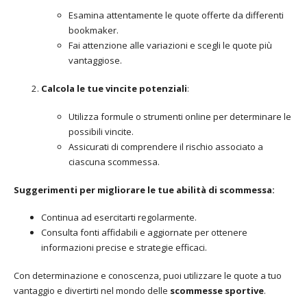
Esamina attentamente le quote offerte da differenti
bookmaker.
Fai attenzione alle variazioni e scegli le quote più
vantaggiose.
Calcola le tue vincite potenziali
:
Utilizza formule o strumenti online per determinare le
possibili vincite.
Assicurati di comprendere il rischio associato a
ciascuna scommessa.
Suggerimenti per migliorare le tue abilità di scommessa:
Continua ad esercitarti regolarmente.
Consulta fonti affidabili e aggiornate per ottenere
informazioni precise e strategie efficaci.
Con determinazione e conoscenza, puoi utilizzare le quote a tuo
vantaggio e divertirti nel mondo delle
scommesse sportive
.