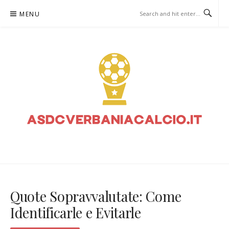
Skip
MENU
to
content
ASDCVERBANIACALCIO.IT –
SCOMMESSE SUL CALCIO
Quote Sopravvalutate: Come
Identificarle e Evitarle