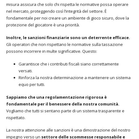
misura assicura che solo chi rispetta le normative possa operare
nel mercato, proteggendo così l’integrità del settore. È
fondamentale per noi creare un ambiente di gioco sicuro, dove la
protezione del giocatore è una priorità.
Inoltre, le sanzioni finanziarie sono un deterrente efficace.
Gli operatori che non rispettano le normative sulla tassazione
possono incorrere in multe significative. Questo:
Garantisce che i contributi fiscali siano correttamente
versati.
Rinforza la nostra determinazione a mantenere un sistema
equo per tutti.
Sappiamo che una regolamentazione rigorosa è
fondamentale per il benessere della nostra comunità.
Vogliamo che tutti si sentano parte di un sistema trasparente e
rispettato.
La nostra attenzione alle sanzioni è una dimostrazione del nostro
impegno verso un
settore delle scommesse responsabile e