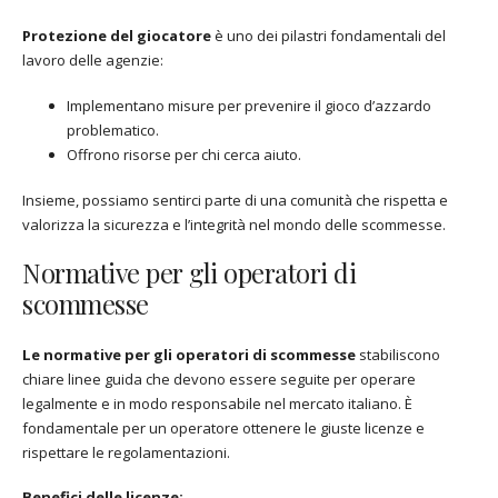
Protezione del giocatore
è uno dei pilastri fondamentali del
lavoro delle agenzie:
Implementano misure per prevenire il gioco d’azzardo
problematico.
Offrono risorse per chi cerca aiuto.
Insieme, possiamo sentirci parte di una comunità che rispetta e
valorizza la sicurezza e l’integrità nel mondo delle scommesse.
Normative per gli operatori di
scommesse
Le normative per gli operatori di scommesse
stabiliscono
chiare linee guida che devono essere seguite per operare
legalmente e in modo responsabile nel mercato italiano. È
fondamentale per un operatore ottenere le giuste licenze e
rispettare le regolamentazioni.
Benefici delle licenze: