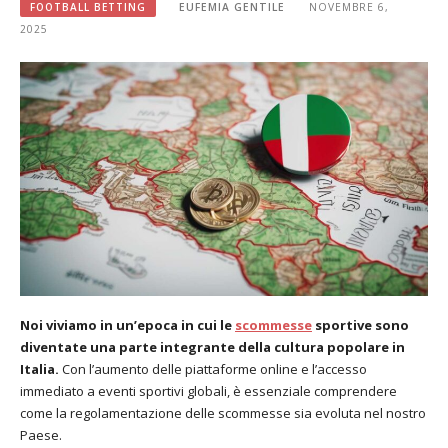
FOOTBALL BETTING
EUFEMIA GENTILE
NOVEMBRE 6,
2025
Noi viviamo in un’epoca in cui le
scommesse
sportive sono
diventate una parte integrante della cultura popolare in
Italia.
Con l’aumento delle piattaforme online e l’accesso
immediato a eventi sportivi globali, è essenziale comprendere
come la regolamentazione delle scommesse sia evoluta nel nostro
Paese.