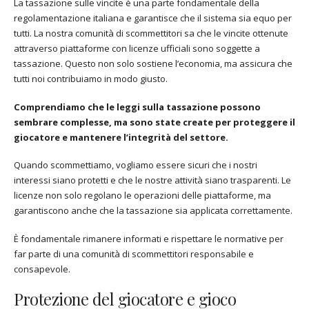
La tassazione sulle vincite è una parte fondamentale della
regolamentazione italiana e garantisce che il sistema sia equo per
tutti. La nostra comunità di scommettitori sa che le vincite ottenute
attraverso piattaforme con licenze ufficiali sono soggette a
tassazione. Questo non solo sostiene l’economia, ma assicura che
tutti noi contribuiamo in modo giusto.
Comprendiamo che le leggi sulla tassazione possono
sembrare complesse, ma sono state create per proteggere il
giocatore e mantenere l’integrità del settore.
Quando scommettiamo, vogliamo essere sicuri che i nostri
interessi siano protetti e che le nostre attività siano trasparenti. Le
licenze non solo regolano le operazioni delle piattaforme, ma
garantiscono anche che la tassazione sia applicata correttamente.
È fondamentale rimanere informati e rispettare le normative per
far parte di una comunità di scommettitori responsabile e
consapevole.
Protezione del giocatore e gioco