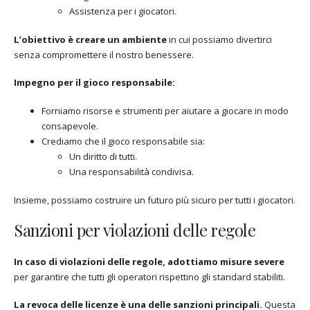
Assistenza per i giocatori.
L’obiettivo è creare un ambiente
in cui possiamo divertirci
senza compromettere il nostro benessere.
Impegno per il gioco responsabile:
Forniamo risorse e strumenti per aiutare a giocare in modo
consapevole.
Crediamo che il gioco responsabile sia:
Un diritto di tutti.
Una responsabilità condivisa.
Insieme, possiamo costruire un futuro più sicuro per tutti i giocatori.
Sanzioni per violazioni delle regole
In caso di violazioni delle regole, adottiamo misure severe
per garantire che tutti gli operatori rispettino gli standard stabiliti.
La revoca delle licenze è una delle sanzioni principali.
Questa