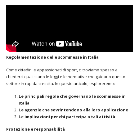
Regolamentazione delle scommesse in Italia
Come cittadini e appassionati di sport, ci troviamo spesso a
chiederci quali siano le leggi e le normative che guidano questo
settore in rapida crescita. In questo articolo, esploreremo:
Le principali regole che governano le scommesse in
Italia
Le agenzie che sovrintendono alla loro applicazione
Le implicazioni per chi partecipa a tali attività
Protezione e responsabilità