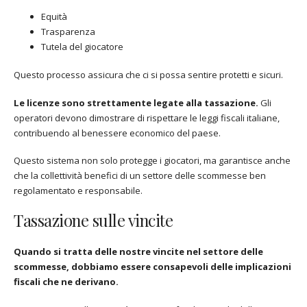
Equità
Trasparenza
Tutela del giocatore
Questo processo assicura che ci si possa sentire protetti e sicuri.
Le licenze sono strettamente legate alla tassazione.
Gli
operatori devono dimostrare di rispettare le leggi fiscali italiane,
contribuendo al benessere economico del paese.
Questo sistema non solo protegge i giocatori, ma garantisce anche
che la collettività benefici di un settore delle scommesse ben
regolamentato e responsabile.
Tassazione sulle vincite
Quando si tratta delle nostre vincite nel settore delle
scommesse, dobbiamo essere consapevoli delle implicazioni
fiscali che ne derivano.