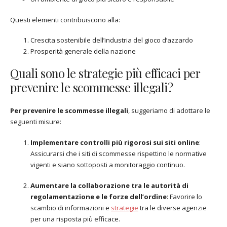
Questi elementi contribuiscono alla:
Crescita sostenibile dell’industria del gioco d’azzardo
Prosperità generale della nazione
Quali sono le strategie più efficaci per
prevenire le scommesse illegali?
Per prevenire le scommesse illegali
, suggeriamo di adottare le
seguenti misure:
Implementare controlli più rigorosi sui siti online
:
Assicurarsi che i siti di scommesse rispettino le normative
vigenti e siano sottoposti a monitoraggio continuo.
Aumentare la collaborazione tra le autorità di
regolamentazione e le forze dell’ordine
: Favorire lo
scambio di informazioni e
strategie
tra le diverse agenzie
per una risposta più efficace.