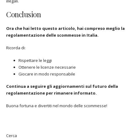
illegali.
Conclusion
Ora che hai letto questo articolo, hai compreso meglio la
regolamentazione delle scommesse in Italia.
Ricorda di:
Rispettare le leggi
Ottenere le licenze necessarie
Giocare in modo responsabile
Continua a seguire gli aggiornamenti sul futuro della
regolamentazione per rimanere informato.
Buona fortuna e divertiti nel mondo delle scommesse!
Cerca