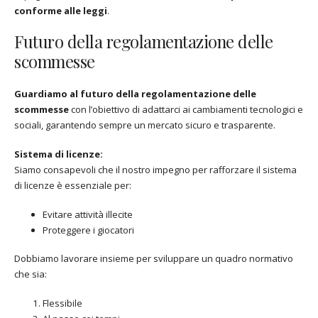
conforme alle leggi
.
Futuro della regolamentazione delle
scommesse
Guardiamo al futuro della regolamentazione delle
scommesse
con l’obiettivo di adattarci ai cambiamenti tecnologici e
sociali, garantendo sempre un mercato sicuro e trasparente.
Sistema di licenze:
Siamo consapevoli che il nostro impegno per rafforzare il sistema
di licenze è essenziale per:
Evitare attività illecite
Proteggere i giocatori
Dobbiamo lavorare insieme per sviluppare un quadro normativo
che sia:
Flessibile